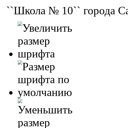
``Школа № 10`` города С